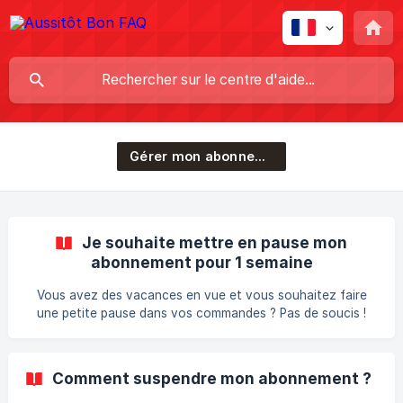
Gérer mon abonnement
Je souhaite mettre en pause mon
abonnement pour 1 semaine
Vous avez des vacances en vue et vous souhaitez faire
une petite pause dans vos commandes ? Pas de soucis !
Mettez en pause votre abonnement pour une semaine et
profitez pleinement de votre temps libre ! Il vous suffit de
suivre ces étapes simples : Étape 1 : Rendez-vous dans
Comment suspendre mon abonnement ?
l’espace AU MENU depuis votre espace client. Choisissez la