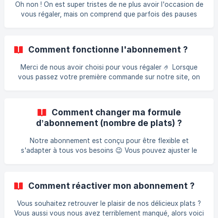
date à laquelle vous souhaitez suspendre votre livraison,
Oh non ! On est super tristes de ne plus avoir l'occasion de
puis cliquez sur Gérer ma box : ![]
vous régaler, mais on comprend que parfois des pauses
(https://storage.crisp.chat/users/helpdesk/website/fe13
s'imposent. Notre abonnement est conçu pour vous offrir
une totale liberté, sans engagement ! Vous pouvez donc le
suspendre à tout moment pour une durée indéterminée.
Comment fonctionne l'abonnement ?
Voici comment faire en quelques étapes faciles : Étape 1 :
Connectez-vous à votre compte et sélectionnez Mon
Merci de nous avoir choisi pour vous régaler 🤌 Lorsque
compte : ![]
vous passez votre première commande sur notre site, on
(https://storage.crisp.chat/users/helpdesk/website/fe132127
vous génère automatiquement vos prochaines commandes
9472680/capture-decran-202
pour les semaines à venir. De cette manière, vous n’avez
plus à penser aux courses, à la préparation des repas ou
Comment changer ma formule
même à la vaisselle, on s’occupe de tout ! Vous pouvez
d’abonnement (nombre de plats) ?
choisir vos plats jusqu’à une semaine avant la livraison. On
vous propose des plats fraichement cuisiner, ce délai nous
Notre abonnement est conçu pour être flexible et
est donc nécessaire pour pouvoir commander le
s'adapter à tous vos besoins 😉 Vous pouvez ajuster le
nombre de plats que vous recevez chaque semaine, en
suivant simplement ces étapes : Étape 1 : Connectez-vous
à votre compte, puis sélectionnez Mon compte : Étape 2 :
Comment réactiver mon abonnement ?
Cliquez sur l'onglet Mon abonnement, puis sur Modifier mes
plats cuisinés : ![](https://stor
Vous souhaitez retrouver le plaisir de nos délicieux plats ?
Vous aussi vous nous avez terriblement manqué, alors voici