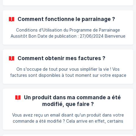
les étapes pour réactiver votre abonnement en un clic !
Rendez-vous dans l’espace Au menu et cliquez sur
Réactiver mon compte : Félicitations ! Votre compte est à
Comment fonctionne le parrainage ?
nouveau activé, vous pouvez maintenant vous régaler en
choisissant vos plats pour votre pr
Conditions d'Utilisation du Programme de Parrainage
Aussitôt Bon Date de publication : 27/06/2024 Bienvenue
dans le programme de parrainage Aussitôt Bon. Ces
conditions générales d'utilisation définissent les règles et
les avantages liés à ce programme. 1. Admissibilité Les
Comment obtenir mes factures ?
participants au programme de parrainage, à savoir le client
Aussitôt Bon existant (le "Parrain") et l'ami parrainé (le
On s'occupe de tout pour vous simplifier la vie ! Vos
"Filleul"), doivent être deux personnes physiques distinctes,
factures sont disponibles à tout moment sur votre espace
âgées d'au moins **18
Aussitôt bon. Voici comment les retrouver en un clin d'œil :
Étape 1 : Sélectionnez la rubrique Mon compte : Étape 2 :
Cliquez sur l'onglet Factures situé dans le menu à gauche : !
Un produit dans ma commande a été
[]
modifié, que faire ?
(https://storage.crisp.chat/users/helpdesk/website/fe132127
9472680/captur
Vous avez reçu un email disant qu'un produit dans votre
commande a été modifié ? Cela arrive en effet, certains
fournisseurs nous font défaut au dernier moment. Nous
tâchons donc de nous adapter au plus vite. Il nous arrive